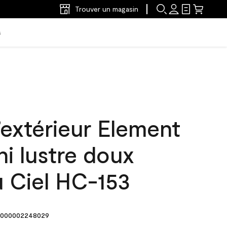
Trouver un magasin
s
’extérieur Element
ni lustre doux
u Ciel HC-153
000002248029