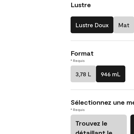
Lustre
Lustre Doux
Mat
Format
* Requis
3,78 L
946 mL
Sélectionnez une m
* Requis
Trouvez le
détaillant le