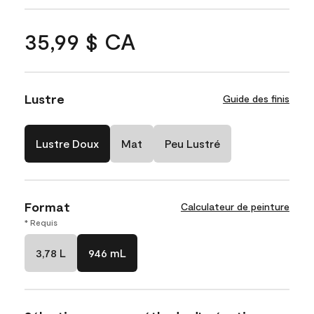
35,99 $ CA
Lustre
Guide des finis
Lustre Doux
Mat
Peu Lustré
Format
Calculateur de peinture
* Requis
3,78 L
946 mL