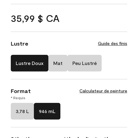
35,99 $ CA
Lustre
Guide des finis
Lustre Doux
Mat
Peu Lustré
Format
Calculateur de peinture
* Requis
3,78 L
946 mL