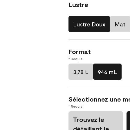
Lustre
Lustre Doux
Mat
Format
* Requis
3,78 L
946 mL
Sélectionnez une m
* Requis
Trouvez le
détaillant le