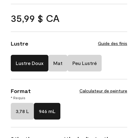
35,99 $ CA
Lustre
Guide des finis
Lustre Doux
Mat
Peu Lustré
Format
Calculateur de peinture
* Requis
3,78 L
946 mL