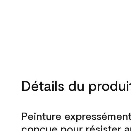
Détails du produi
Peinture expressémen
conçue pour résister 