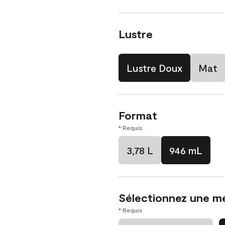
Lustre
Lustre Doux
Mat
Format
* Requis
3,78 L
946 mL
Sélectionnez une m
* Requis