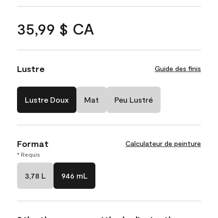
35,99 $ CA
Lustre
Guide des finis
Lustre Doux
Mat
Peu Lustré
Format
Calculateur de peinture
* Requis
3,78 L
946 mL