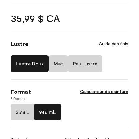
35,99 $ CA
Lustre
Guide des finis
Lustre Doux
Mat
Peu Lustré
Format
Calculateur de peinture
* Requis
3,78 L
946 mL