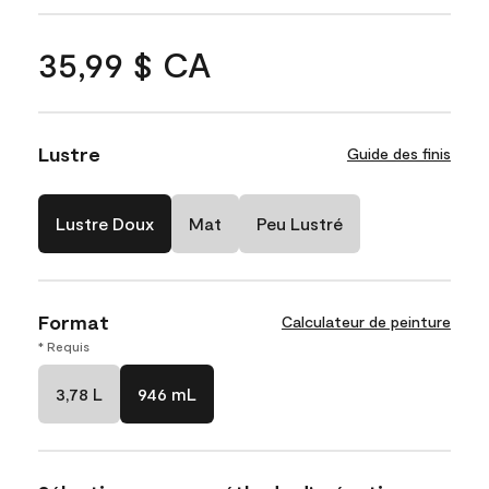
35,99 $ CA
Lustre
Guide des finis
Lustre Doux
Mat
Peu Lustré
Format
Calculateur de peinture
* Requis
3,78 L
946 mL