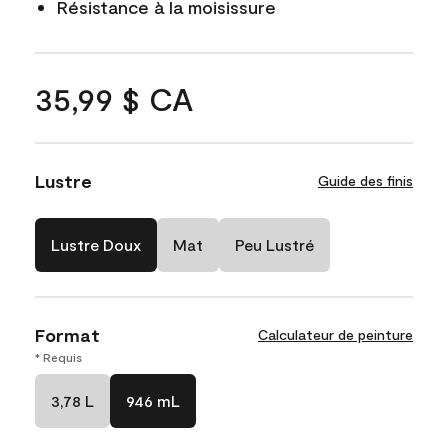
Résistance à la moisissure
35,99 $ CA
Lustre
Guide des finis
Lustre Doux
Mat
Peu Lustré
Format
Calculateur de peinture
* Requis
3,78 L
946 mL