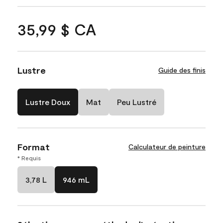
35,99 $ CA
Lustre
Guide des finis
Lustre Doux
Mat
Peu Lustré
Format
Calculateur de peinture
* Requis
3,78 L
946 mL