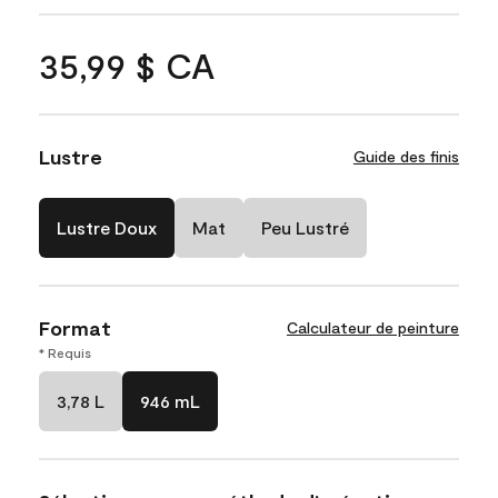
35,99 $ CA
Lustre
Guide des finis
Lustre Doux
Mat
Peu Lustré
Format
Calculateur de peinture
* Requis
3,78 L
946 mL