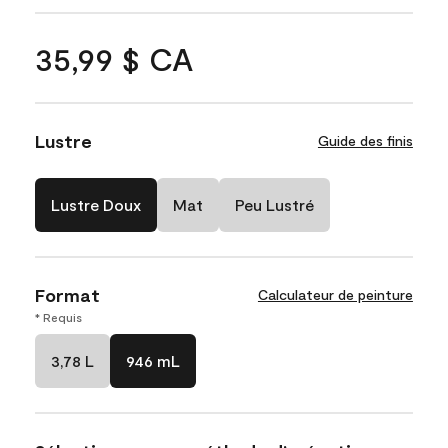
35,99 $ CA
Lustre
Guide des finis
Lustre Doux
Mat
Peu Lustré
Format
Calculateur de peinture
* Requis
3,78 L
946 mL