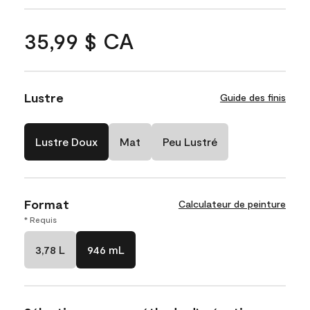
35,99 $ CA
Lustre
Guide des finis
Lustre Doux
Mat
Peu Lustré
Format
Calculateur de peinture
* Requis
3,78 L
946 mL