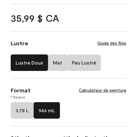
35,99 $ CA
Lustre
Guide des finis
Lustre Doux
Mat
Peu Lustré
Format
Calculateur de peinture
* Requis
3,78 L
946 mL