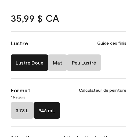
35,99 $ CA
Lustre
Guide des finis
Lustre Doux
Mat
Peu Lustré
Format
Calculateur de peinture
* Requis
3,78 L
946 mL