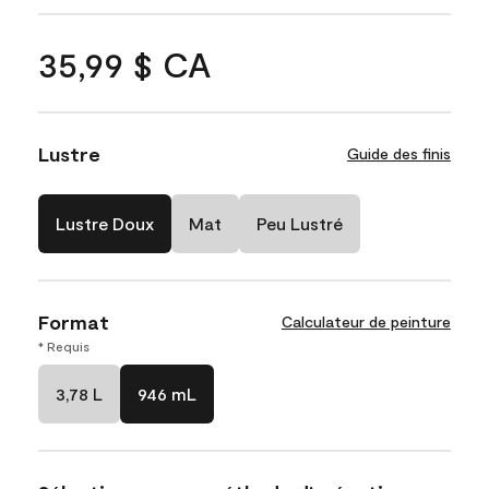
35,99 $ CA
Lustre
Guide des finis
Lustre Doux
Mat
Peu Lustré
Format
Calculateur de peinture
* Requis
3,78 L
946 mL