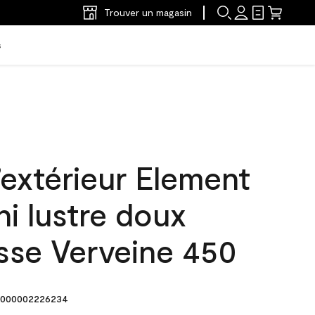
Trouver un magasin
s
’extérieur Element
ni lustre doux
sse Verveine 450
000002226234