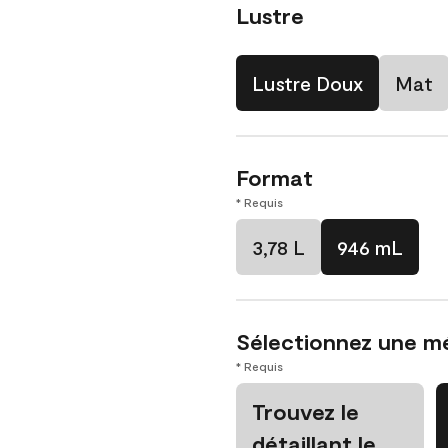
Lustre
Lustre Doux
Mat
Format
* Requis
3,78 L
946 mL
Sélectionnez une m
* Requis
Trouvez le
détaillant le