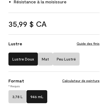
Résistance à la moisissure
35,99 $ CA
Lustre
Guide des finis
Lustre Doux
Mat
Peu Lustré
Format
Calculateur de peinture
* Requis
3,78 L
946 mL