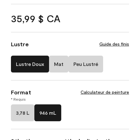
35,99 $ CA
Lustre
Guide des finis
Lustre Doux
Mat
Peu Lustré
Format
Calculateur de peinture
* Requis
3,78 L
946 mL