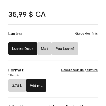
35,99 $ CA
Lustre
Guide des finis
Lustre Doux
Mat
Peu Lustré
Format
Calculateur de peinture
* Requis
3,78 L
946 mL