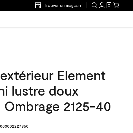
Trouver un magasin
s
’extérieur Element
ni lustre doux
s Ombrage 2125-40
000002227350