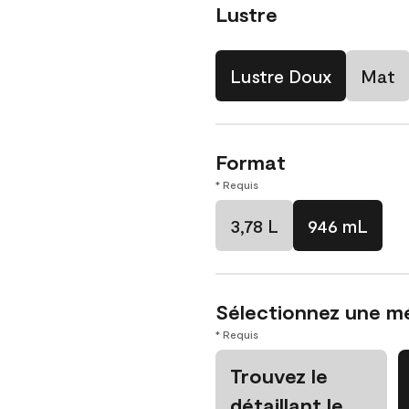
Lustre
Lustre Doux
Mat
Format
* Requis
3,78 L
946 mL
Sélectionnez une m
* Requis
Trouvez le
détaillant le