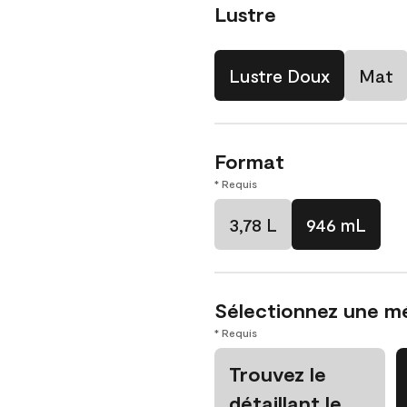
Lustre
Lustre Doux
Mat
Format
* Requis
3,78 L
946 mL
Sélectionnez une m
* Requis
Trouvez le
détaillant le