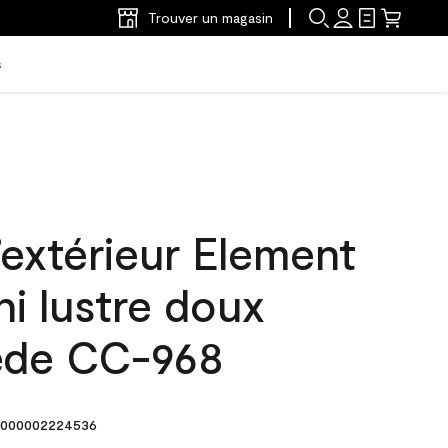
Trouver un magasin
s
’extérieur Element
ni lustre doux
ède CC-968
000002224536