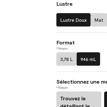
Lustre
Lustre Doux
Mat
Format
* Requis
3,78 L
946 mL
Sélectionnez une m
* Requis
Trouvez le
détaillant le