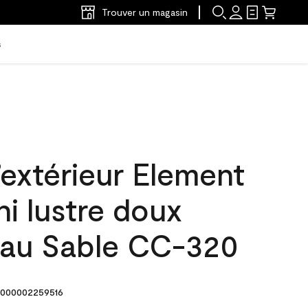
Trouver un magasin
s
’extérieur Element
ni lustre doux
s au Sable CC-320
000002259516