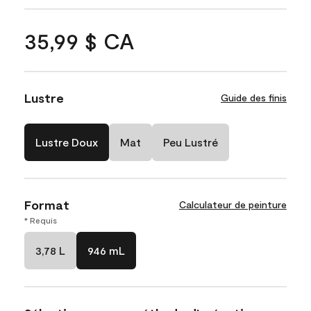
35,99 $ CA
Lustre
Guide des finis
Lustre Doux
Mat
Peu Lustré
Format
Calculateur de peinture
* Requis
3,78 L
946 mL