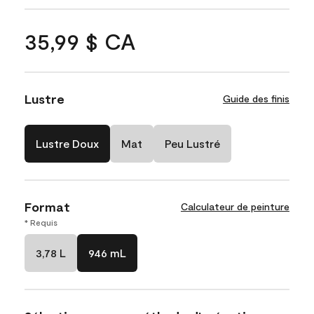
35,99 $ CA
Lustre
Guide des finis
Lustre Doux
Mat
Peu Lustré
Format
Calculateur de peinture
* Requis
3,78 L
946 mL