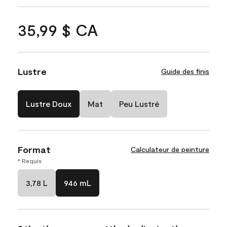
35,99 $ CA
Lustre
Guide des finis
Lustre Doux
Mat
Peu Lustré
Format
Calculateur de peinture
* Requis
3,78 L
946 mL