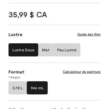
35,99 $ CA
Lustre
Guide des finis
Lustre Doux
Mat
Peu Lustré
Format
Calculateur de peinture
* Requis
3,78 L
946 mL