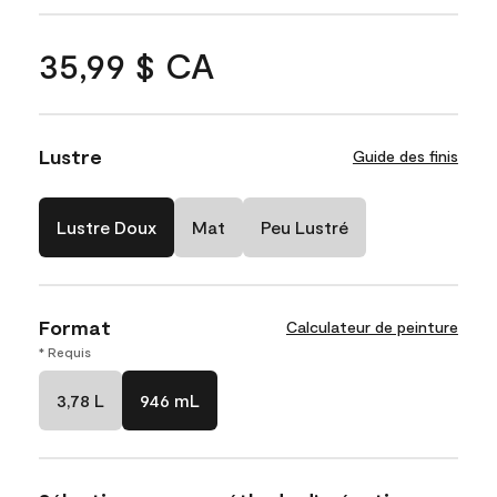
35,99 $ CA
Lustre
Guide des finis
Lustre Doux
Mat
Peu Lustré
Format
Calculateur de peinture
* Requis
3,78 L
946 mL