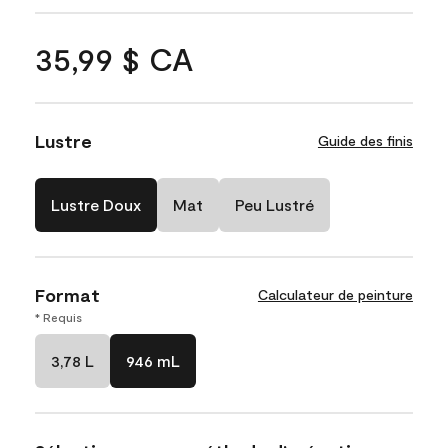
35,99 $ CA
Lustre
Guide des finis
Lustre Doux
Mat
Peu Lustré
Format
Calculateur de peinture
* Requis
3,78 L
946 mL