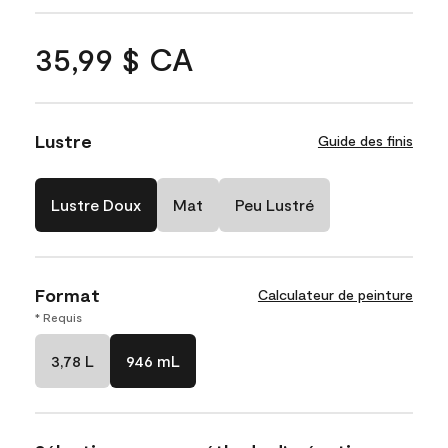
35,99 $ CA
Lustre
Guide des finis
Lustre Doux
Mat
Peu Lustré
Format
Calculateur de peinture
* Requis
3,78 L
946 mL