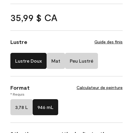
35,99 $ CA
Lustre
Guide des finis
Lustre Doux
Mat
Peu Lustré
Format
Calculateur de peinture
* Requis
3,78 L
946 mL