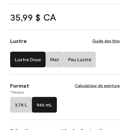
35,99 $ CA
Lustre
Guide des finis
Lustre Doux
Mat
Peu Lustré
Format
Calculateur de peinture
* Requis
3,78 L
946 mL