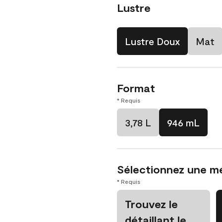
Lustre
Lustre Doux
Mat
Format
* Requis
3,78 L
946 mL
Sélectionnez une m
* Requis
Trouvez le
détaillant le