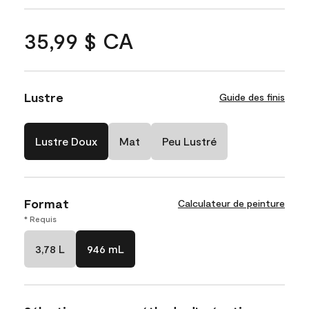
35,99 $ CA
Lustre
Guide des finis
Lustre Doux
Mat
Peu Lustré
Format
Calculateur de peinture
* Requis
3,78 L
946 mL