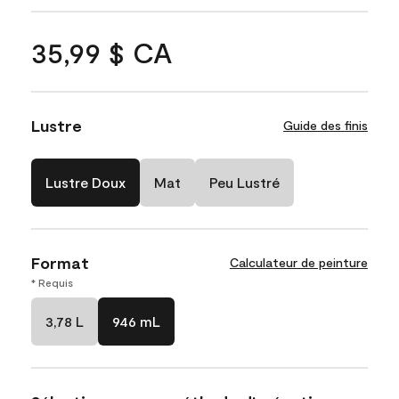
35,99 $ CA
Lustre
Guide des finis
Lustre Doux
Mat
Peu Lustré
Format
Calculateur de peinture
* Requis
3,78 L
946 mL