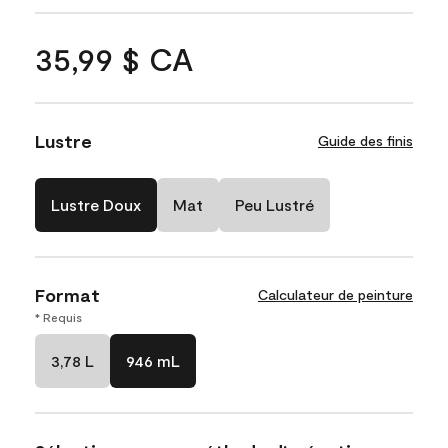
35,99 $ CA
Lustre
Guide des finis
Lustre Doux
Mat
Peu Lustré
Format
Calculateur de peinture
* Requis
3,78 L
946 mL