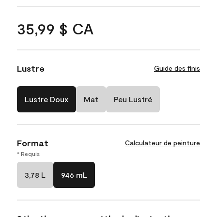
35,99 $ CA
Lustre
Guide des finis
Lustre Doux
Mat
Peu Lustré
Format
Calculateur de peinture
* Requis
3,78 L
946 mL