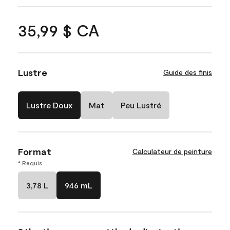
35,99 $ CA
Lustre
Guide des finis
Lustre Doux
Mat
Peu Lustré
Format
Calculateur de peinture
* Requis
3,78 L
946 mL