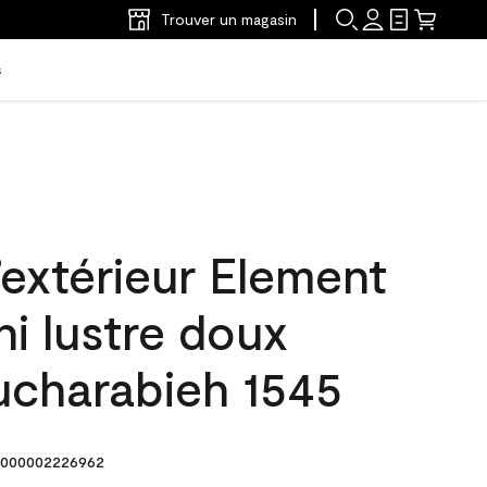
Trouver un magasin
s
’extérieur Element
ni lustre doux
charabieh 1545
000002226962