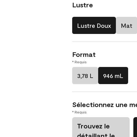
Lustre
Lustre Doux
Mat
Format
* Requis
3,78 L
946 mL
Sélectionnez une m
* Requis
Trouvez le
détaillant le