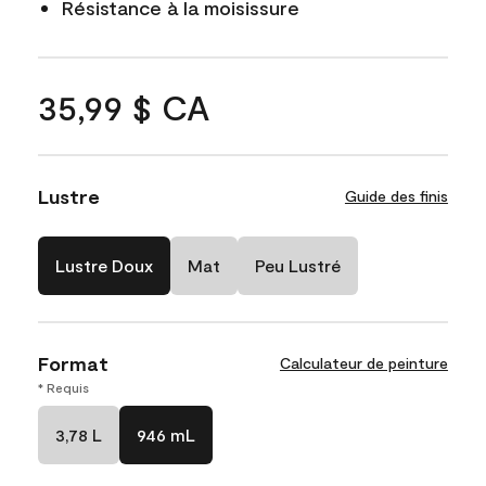
Résistance à la moisissure
35,99 $ CA
Lustre
Guide des finis
Lustre Doux
Mat
Peu Lustré
Format
Calculateur de peinture
* Requis
3,78 L
946 mL