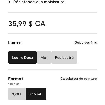
Résistance à la moisissure
35,99 $ CA
Lustre
Guide des finis
Lustre Doux
Mat
Peu Lustré
Format
Calculateur de peinture
* Requis
3,78 L
946 mL