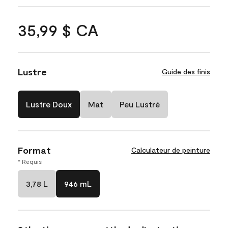
35,99 $ CA
Lustre
Guide des finis
Lustre Doux
Mat
Peu Lustré
Format
Calculateur de peinture
* Requis
3,78 L
946 mL