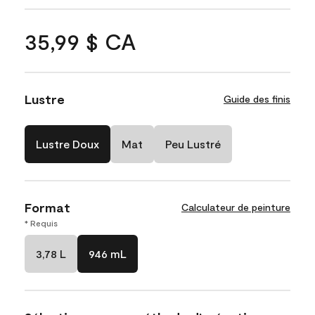
35,99 $ CA
Lustre
Guide des finis
Lustre Doux
Mat
Peu Lustré
Format
Calculateur de peinture
* Requis
3,78 L
946 mL