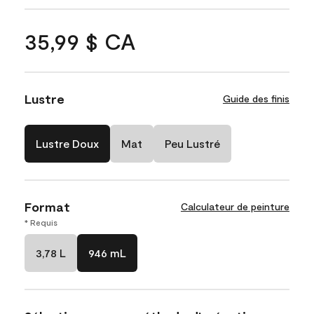
35,99 $ CA
Lustre
Guide des finis
Lustre Doux
Mat
Peu Lustré
Format
Calculateur de peinture
* Requis
3,78 L
946 mL