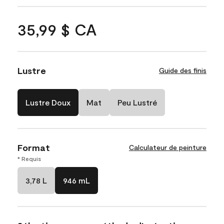
35,99 $ CA
Lustre
Guide des finis
Lustre Doux
Mat
Peu Lustré
Format
Calculateur de peinture
* Requis
3,78 L
946 mL