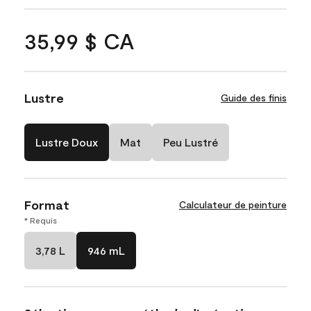
35,99 $ CA
Lustre
Guide des finis
Lustre Doux
Mat
Peu Lustré
Format
Calculateur de peinture
* Requis
3,78 L
946 mL