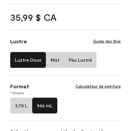
35,99 $ CA
Lustre
Guide des finis
Lustre Doux
Mat
Peu Lustré
Format
Calculateur de peinture
* Requis
3,78 L
946 mL