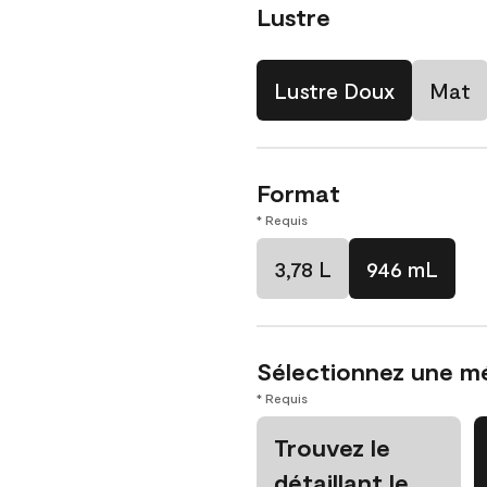
Lustre
Lustre Doux
Mat
Format
* Requis
3,78 L
946 mL
Sélectionnez une m
* Requis
Trouvez le
détaillant le