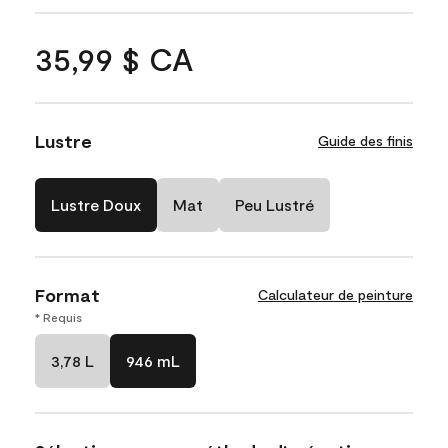
35,99 $ CA
Lustre
Guide des finis
Lustre Doux
Mat
Peu Lustré
Format
Calculateur de peinture
* Requis
3,78 L
946 mL